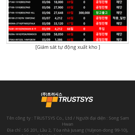
[Giám sát tự động xuất kho ]
Tên công ty : TRUSTSYS Co., Ltd / Người đại diện : Song Sam
Hwan
Địa chỉ : Số 201, Lầu 2, Tòa nhà Jusang (Yuljeon-dong 99-10),