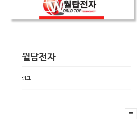
월탑전자
링크